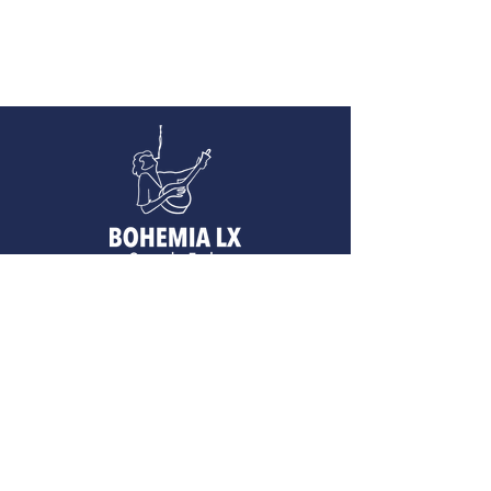
ST ANTÓNIO
Calçada do Correio Velho n.o
7 1100-171
Lisboa.
info@bohemialx.pt
RESERVAS:
(+351) 218 870 96
4
(C
hamada para rede fixa)
(+351) 961 248 17
0
(Chamada para rede móvel)
SÉ
Travessa dos Machados 11