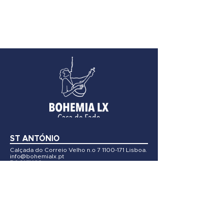
ST ANTÓNIO
Calçada do Correio Velho n.o
7 1100-171
Lisboa.
info@bohemialx.pt
BOOKINGS:
(+351) 218 870 96
4
(+351) 961 248 17
0
SÉ
Travessa do Almargem n.o 4A
1100-020
Lisboa
info@bohemialx.pt